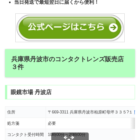
当日発送で最短翌日に届くから便利！
兵庫県丹波市のコンタクトレンズ販売店
３件
眼鏡市場 丹波店
住所
〒669-3311 兵庫県丹波市柏原町母坪３３５?１
M
処方箋
必要
コンタクト受付時間
10時00分～20時00分