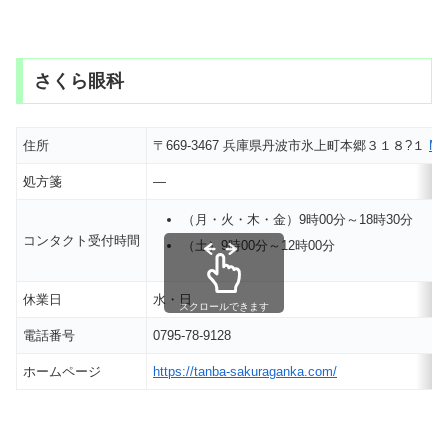
さくら眼科
住所
〒669-3467 兵庫県丹波市氷上町本郷３１８?１
M
処方箋
―
（月・火・木・金）9時00分～18時30分
コンタクト受付時間
（土）9時00分～12時00分
休業日
水・日
スクロールできます
電話番号
0795-78-9128
ホームページ
https://tanba-sakuraganka.com/