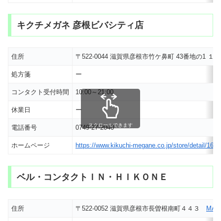
キクチメガネ 彦根ビバシティ店
住所
〒522-0044 滋賀県彦根市竹ケ鼻町 43番地の1
処方箋
ー
コンタクト受付時間
10:00～21:00
休業日
ー
スクロールできます
電話番号
0749-27-2040
ホームページ
https://www.kikuchi-megane.co.jp/store/detail/164.
ベル・コンタクトＩＮ・ＨＩＫＯＮＥ
住所
〒522-0052 滋賀県彦根市長曽根南町４４３
MAP