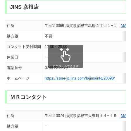
JINS 彦根店
住所
〒522-0069 滋賀県彦根市馬場２丁目１−１
MAP
処方箋
不要
コンタクト受付時間
11:00～20:00
休業日
ー
スクロールできます
電話番号
0749-23-5670
ホームページ
https://store-jp.jins.com/b/jins/info/20398/
ＭＲコンタクト
住所
〒522-0074 滋賀県彦根市大東町１４−１５
MAP
処方箋
ー