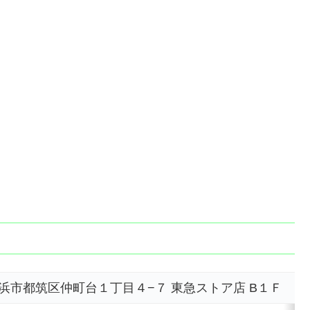
川県横浜市都筑区仲町台１丁目４−７ 東急ストア店 B１Ｆ
M