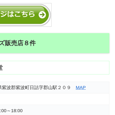
ズ販売店８件
堂
 岩手県紫波郡紫波町日詰字郡山駅２０９
MAP
0～18:00