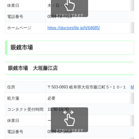
休業日
木・日・祝
スクロールできます
電話番号
0584-78-7723
ホームページ
https://doctorsfile.jp/h/64685/
眼鏡市場
眼鏡市場 大垣藤江店
住所
〒503-0893 岐阜県大垣市藤江町５−１０−１
MA
処方箋
必要
コンタクト受付時間
10:30-19:30
休業日
ー
スクロールできます
電話番号
0584-82-1658