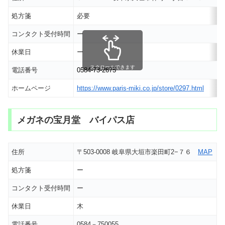
処方箋
必要
コンタクト受付時間
ー
休業日
ー
スクロールできます
電話番号
0584-73-2675
ホームページ
https://www.paris-miki.co.jp/store/0297.html
メガネの宝月堂 バイパス店
住所
〒503-0008 岐阜県大垣市楽田町2−７６
MAP
処方箋
ー
コンタクト受付時間
ー
休業日
木
電話番号
0584－750055