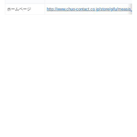
ホームページ
http://www.chuo-contact.co.jp/store/gifu/measis_og