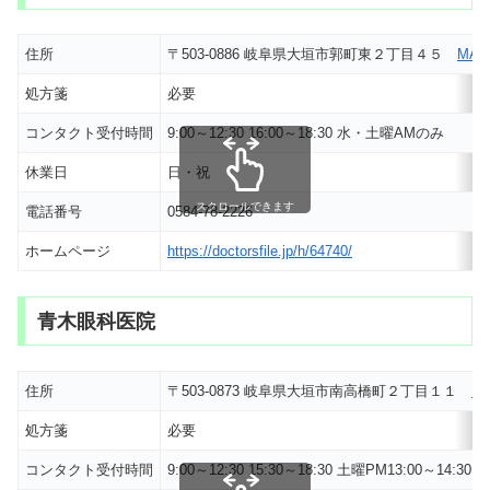
住所
〒503-0886 岐阜県大垣市郭町東２丁目４５
MAP
処方箋
必要
コンタクト受付時間
9:00～12:30 16:00～18:30 水・土曜AMのみ
休業日
日・祝
スクロールできます
電話番号
0584-78-2226
ホームページ
https://doctorsfile.jp/h/64740/
青木眼科医院
住所
〒503-0873 岐阜県大垣市南高橋町２丁目１１
M
処方箋
必要
コンタクト受付時間
9:00～12:30 15:30～18:30 土曜PM13:00～14:30