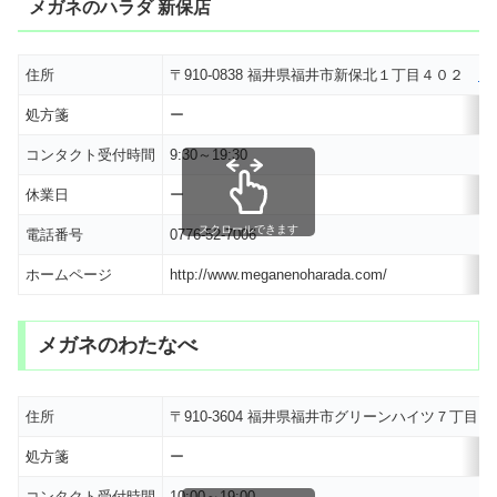
メガネのハラダ 新保店
住所
〒910-0838 福井県福井市新保北１丁目４０２
M
処方箋
ー
コンタクト受付時間
9:30～19:30
休業日
ー
スクロールできます
電話番号
0776-52-7006
ホームページ
http://www.meganenoharada.com/
メガネのわたなべ
住所
〒910-3604 福井県福井市グリーンハイツ７丁
処方箋
ー
コンタクト受付時間
10:00～19:00