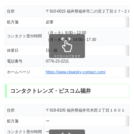
住所
〒910-0015 福井県福井市二の宮２丁目２７−
処方箋
必要
（月～土）9:00～12:00
コンタクト受付時間
（月～水・金）14:00～17:30
休業日
日・祝
スクロールできます
電話番号
0776-23-2211
ホームページ
https://www.clearsky-contact.com/
コンタクトレンズ・ビスコム福井
住所
〒918-8105 福井県福井市木田２丁目１６０１
M
処方箋
ー
コンタクト受付時間
ー