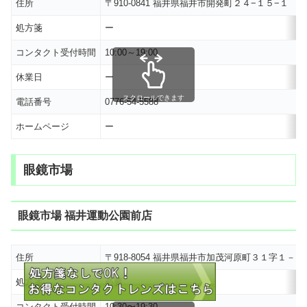
住所
〒910-0841 福井県福井市開発町２４−１５−１
M
処方箋
ー
コンタクト受付時間
10:00～19:00
休業日
ー
スクロールできます
電話番号
0776-54-5588
ホームページ
ー
眼鏡市場
眼鏡市場 福井運動公園前店
住所
〒918-8054 福井県福井市加茂河原町３１字１－
処方箋
必要
コンタクト受付時間
10:30〜19:30