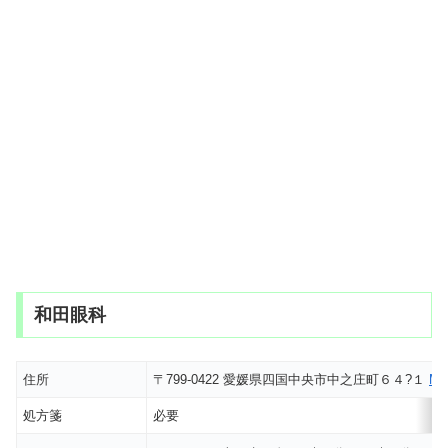
和田眼科
住所
〒799-0422 愛媛県四国中央市中之庄町６４?１
M
処方箋
必要