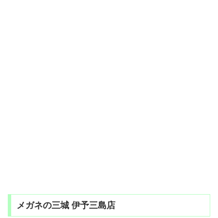
メガネの三城 伊予三島店