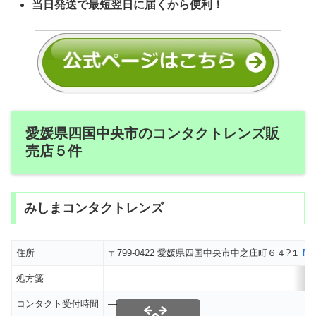
当日発送で最短翌日に届くから便利！
愛媛県四国中央市のコンタクトレンズ販
売店５件
みしまコンタクトレンズ
住所
〒799-0422 愛媛県四国中央市中之庄町６４?１
M
処方箋
―
コンタクト受付時間
―