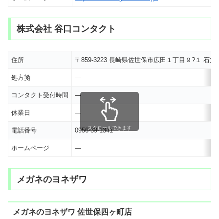
株式会社 谷口コンタクト
住所
〒859-3223 長崎県佐世保市広田１丁目９?１ 石
処方箋
―
コンタクト受付時間
―
休業日
―
スクロールできます
電話番号
0956-39-1341
ホームページ
―
メガネのヨネザワ
メガネのヨネザワ 佐世保四ヶ町店