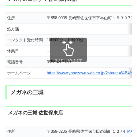
住所
〒858-0905 長崎県佐世保市下本山町１５３０?３
処方箋
―
コンタクト受付時間
10時00分～19時00分
休業日
―
スクロールできます
電話番号
0956-48-7130
ホームページ
https://www.yonezawa-web.co.jp/?stor
メガネの三城
メガネの三城 佐世保東店
住所
〒859-3205 長崎県佐世保市田の浦町１２?４
MAP