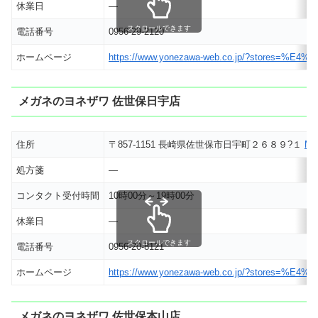
休業日
―
スクロールできます
電話番号
0956-29-2120
ホームページ
https://www.yonezawa-web.co.jp/?stor
メガネのヨネザワ 佐世保日宇店
住所
〒857-1151 長崎県佐世保市日宇町２６８９?１
M
処方箋
―
コンタクト受付時間
10時00分～19時00分
休業日
―
スクロールできます
電話番号
0956-20-8121
ホームページ
https://www.yonezawa-web.co.jp/?stor
メガネのヨネザワ 佐世保本山店