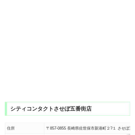
シティコンタクトさせぼ五番街店
住所
〒857-0855 長崎県佐世保市新港町２?１ させぼ五