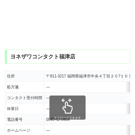
ヨネザワコンタクト福津店
住所
〒811-3217 福岡県福津市中央４丁目２０?１０
M
処方箋
―
コンタクト受付時間
―
休業日
―
スクロールできます
電話番号
0940-42-8484
ホームページ
―