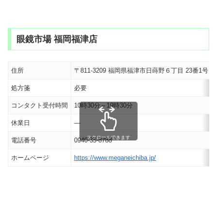
眼鏡市場 福岡福津店
住所
〒811-3209 福岡県福津市日蒔野６丁目 23番1号
M
処方箋
必要
コンタクト受付時間
10時30分～19時30分
休業日
―
スクロールできます
電話番号
0940-35-8788
ホームページ
https://www.meganeichiba.jp/