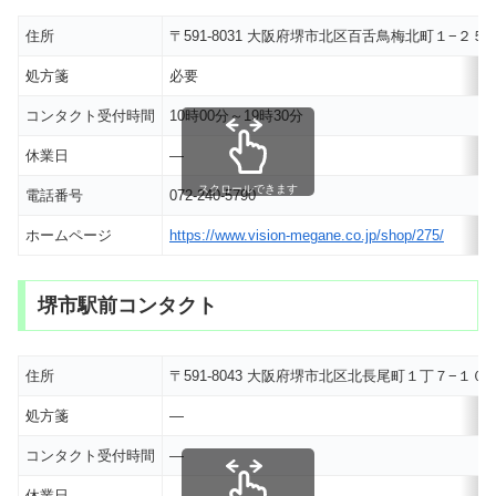
住所
〒591-8031 大阪府堺市北区百舌鳥梅北町１−２５
処方箋
必要
コンタクト受付時間
10時00分～19時30分
休業日
―
スクロールできます
電話番号
072-240-5790
ホームページ
https://www.vision-megane.co.jp/shop/275/
堺市駅前コンタクト
住所
〒591-8043 大阪府堺市北区北長尾町１丁７−１０
処方箋
―
コンタクト受付時間
―
休業日
―