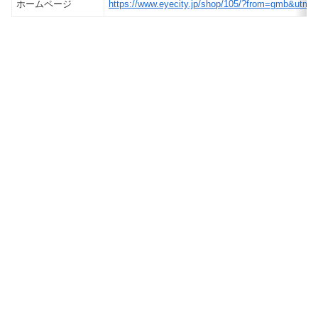
ホームページ
https://www.eyecity.jp/shop/105/?from=gmb&