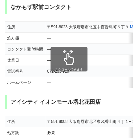
なかもず駅前コンタクト
住所
〒591-8023 大阪府堺市北区中百舌鳥町５丁８
MA
処方箋
―
コンタクト受付時間
―
休業日
―
スクロールできます
電話番号
072-253-9107
ホームページ
―
アイシティ イオンモール堺北花田店
住所
〒591-8008 大阪府堺市北区東浅香山町４丁１−１
処方箋
必要