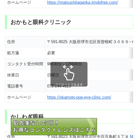
ホームページ
https://matsushitaganka.jimdofree.com/
おかもと眼科クリニック
住所
〒591-8025 大阪府堺市北区長曽根町３０６９−６
処方箋
必要
コンタクト受付時間
9時00分～17時00分
休業日
日曜日
スクロールできます
電話番号
072-246-4113
ホームページ
https://okamoto-pop-eye-clinic.com/
かしわぎ眼科
住所
〒591-8023 大阪府堺市北区中百舌鳥町５丁８
MA