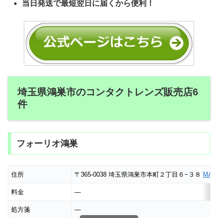
当日発送で最短翌日に届くから便利！
埼玉県鴻巣市のコンタクトレンズ販売店6
件
フォーリオ鴻巣
住所
〒365-0038 埼玉県鴻巣市本町２丁目６−３８
MAP
料金
―
処方箋
―