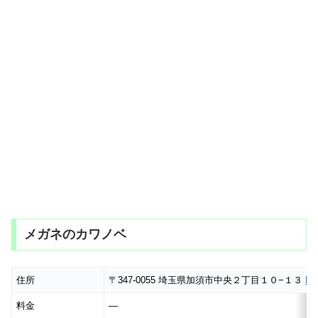
メガネのカワノベ
住所
〒347-0055 埼玉県加須市中央２丁目１０−１３
M
料金
―