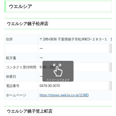
ウエルシア
ウエルシア銚子松岸店
住所
〒288-0836 千葉県銚子市松岸町3−２８５−１
MA
ー
処方箋
ー
コンタクト受付時間
9:00～23:00
休業日
ー
スクロールできます
電話番号
0479-30-3070
ホームページ
https://stores.welcia.co.jp/1138D
ウエルシア銚子笠上町店