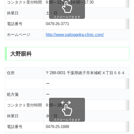
コンタクト受付時間
9:00～12:00・14:00～17:30
休業日
土・日
スクロールできます
電話番号
0479-26-3771
ホームページ
http://www.saitoganka-clinic.com/
大野眼科
住所
〒288-0831 千葉県銚子市本城町４丁目５６４
M
ー
処方箋
ー
コンタクト受付時間
9:00～18:30
休業日
水・日
スクロールできます
電話番号
0479-25-1888