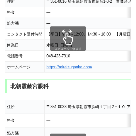
住所
〒351-0016 埼玉県朝霞市青葉台1-3-2 青葉台
料金
―
処方箋
―
コンタクト受付時間
【平日】9:00～12:00、14:30～18:00 【月曜日･土
休業日
水曜日･日曜日
スクロールできます
電話番号
048-423-7310
ホームページ
https://miraizuganka.com/
北朝霞藤宮眼科
住所
〒351-0033 埼玉県朝霞市浜崎１丁目２−１０ ア
料金
―
処方箋
―