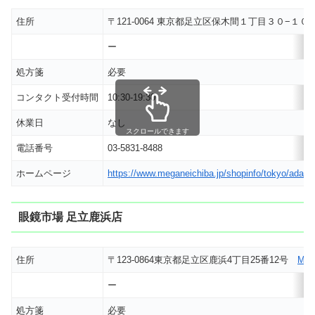
住所
〒121-0064 東京都足立区保木間１丁目３０−１
ー
処方箋
必要
コンタクト受付時間
10:30-19:30
休業日
なし
スクロールできます
電話番号
03-5831-8488
ホームページ
https://www.meganeichiba.jp/shopinfo/tokyo/adach
眼鏡市場 足立鹿浜店
住所
〒123-0864東京都足立区鹿浜4丁目25番12号
MA
ー
処方箋
必要